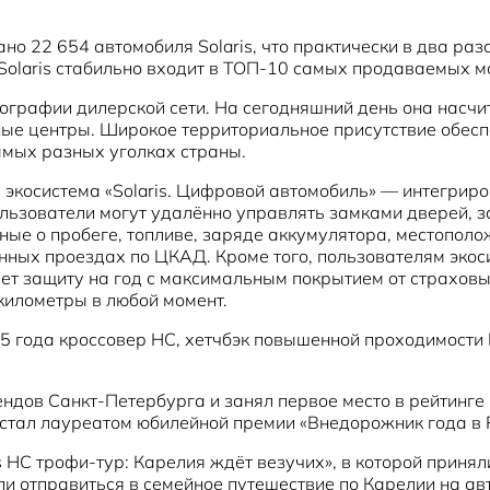
ано 22 654 автомобиля Solaris, что практически в два р
Solaris стабильно входит в ТОП-10 самых продаваемых м
географии дилерской сети. На сегодняшний день она насч
ые центры. Широкое территориальное присутствие обеспе
самых разных уголках страны.
экосистема «Solaris. Цифровой автомобиль» — интегрир
ьзователи могут удалённо управлять замками дверей, за
ные о пробеге, топливе, заряде аккумулятора, местополо
ных проездах по ЦКАД. Кроме того, пользователям экос
т защиту на год с максимальным покрытием от страховых
километры в любой момент.
 года кроссовер HC, хетчбэк повышенной проходимости 
рендов Санкт-Петербурга и занял первое место в рейтин
C стал лауреатом юбилейной премии «Внедорожник года в
 HC трофи-тур: Карелия ждёт везучих», в которой принял
ли отправиться в семейное путешествие по Карелии на ав