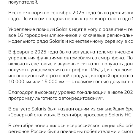
покупателей.
Всего с января по сентябрь 2025 года было реализов
года. По итогам продаж первых трех кварталов года 
Укрепление позиций Solaris идет в ногу с развитием 
все 16 городов-миллионников и ключевые региональн
модельного ряда Solaris и качественному сервису в 
В феврале 2025 года была запущена телематическая 
управления функциями автомобиля со смартфона. Пол
включать световые и звуковые сигналы, получать дан
получать уведомления о штрафах ГИБДД и неоплачен
инновационный страховой продукт, который предлагае
10 000 км или 15 000 км — с возможностью докупить 
Благодаря высокому уровню локализации в июле 2025
программу льготного автокредитования*.
В августе Solaris был назван одним из сильнейших б
«Северной столицы». В сентябре кроссовер Solaris H
В сентябре завершилась всероссийская акция «Solaris
регионов России были признаны победителями и смог