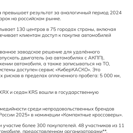
аза превышает результат за аналогичный период 2024
арок на российском рынке.
итывает 130 центров в 75 городах страны, включая
чивает клиентам доступ к покупке автомобилей
ованное заводское решение для удалённого
пускать двигатель (на автомобилях с АКПП),
жении автомобиля, а также записываться на ТО,
истемы доступен сервис «КиберКАСКО». Это
 рисков в пределах оплаченного пробега: 5 000 км,
KRX и седан KRS вошли в государственную
ге медийности среди непродовольственных брендов
 России 2025» в номинации «Компактные кроссоверы».
и участие более 300 покупателей. 48 участников из 11
томобиле, предоставленном организаторами**.