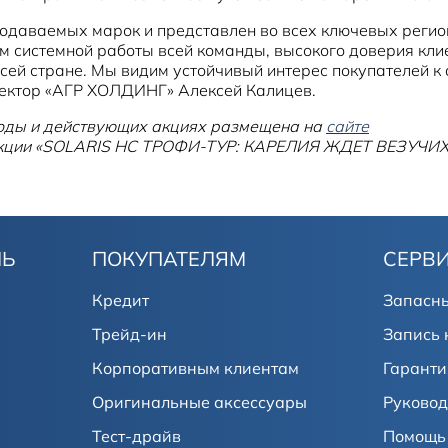
родаваемых марок и представлен во всех ключевых регио
м системной работы всей команды, высокого доверия клие
ей стране. Мы видим устойчивый интерес покупателей к а
ректор «АГР ХОЛДИНГ» Алексей Калицев.
годы и действующих акциях размещена на
сайте
 акции «SOLARIS HC ТРОФИ-ТУР: КАРЕЛИЯ ЖДЕТ ВЕЗУЧИХ
ЛЬ
ПОКУПАТЕЛЯМ
СЕРВ
Кредит
Запасны
Трейд-ин
Запись 
Корпоративным клиентам
Гаранти
Оригинальные аксессуары
Руковод
Тест-драйв
Помощь 