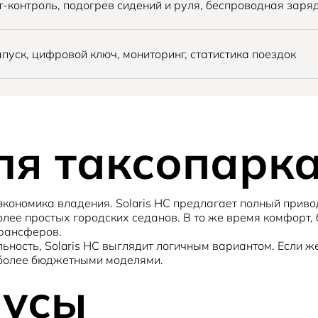
-контроль, подогрев сидений и руля, беспроводная заря
пуск, цифровой ключ, мониторинг, статистика поездок
ля таксопарк
экономика владения. Solaris HC предлагает полный привод
лее простых городских седанов. В то же время комфорт, 
трансферов.
льность, Solaris HC выглядит логичным вариантом. Если 
с более бюджетными моделями.
нусы