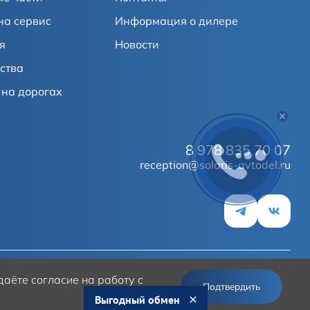
на сервис
Информация о дилере
я
Новости
ства
на дорогах
8 978 835 70 07
reception@solaris-avtodel.ru
аёте согласие на работу с
© 2026
Solaris
Подтвердить
Выгодный обмен