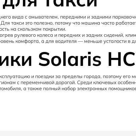
днего вида с омывателем, передними и задними парковоч
 Для такси это полезно, потому что машина часто работает
ость на скользком покрытии.
догрев рулевого колеса и передних и задних сидений, кл
ровень комфорта, а для водителя — меньше усталости в д
ки Solaris HC
сплуатацию и поездки за пределы города, поэтому его 
егионам с переменчивой дорогой. Среди ключевых особен
втомобиля, а также полный набор электронных помощников