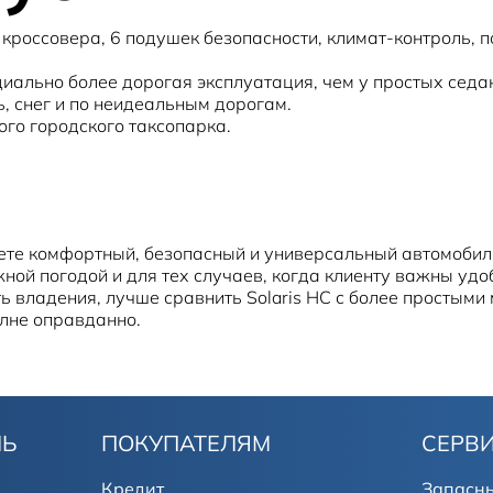
 кроссовера, 6 подушек безопасности, климат-контроль, п
циально более дорогая эксплуатация, чем у простых седан
, снег и по неидеальным дорогам.
го городского таксопарка.
ете комфортный, безопасный и универсальный автомобил
ной погодой и для тех случаев, когда клиенту важны удоб
ь владения, лучше сравнить Solaris HC с более простыми
лне оправданно.
ЛЬ
ПОКУПАТЕЛЯМ
СЕРВ
Кредит
Запасны