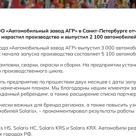
 «Автомобильный завод АГР» в Санкт-Петербурге отчи
 нарастил производство и выпустил 2 100 автомобилей 
ода «Автомобильный завод АГР» выпустил 3 000 автомоби
 начала запуска производства составляет 5 100 автомоб
амповки, сварки, окраски и сборки. На предприятии уст
 производственного цикла.
ть предприятию по прошествии двух месяцев с даты запу
 намеченным планам. Мы благодарны нашим клиентам за 
жданный ребрендинг, а также расширение списка партнер
егически важных для бренда регионах, а также повысить у
обилей Solaris», – прокомментировал результаты работ
 HS, Solaris HC, Solaris KRS и Solaris KRX. Автомобили р
х городах РФ.